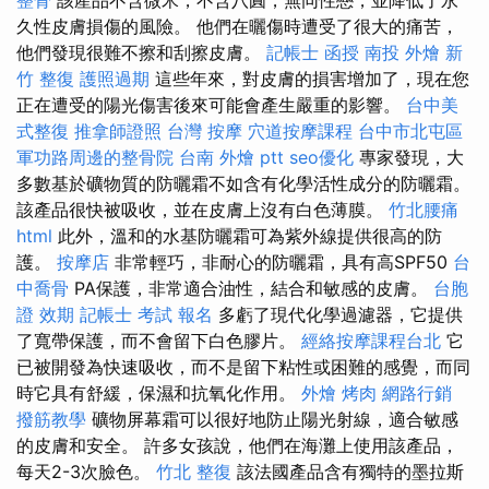
久性皮膚損傷的風險。 他們在曬傷時遭受了很大的痛苦，
他們發現很難不擦和刮擦皮膚。
記帳士 函授
南投 外燴
新
竹 整復
護照過期
這些年來，對皮膚的損害增加了，現在您
正在遭受的陽光傷害後來可能會產生嚴重的影響。
台中美
式整復
推拿師證照
台灣 按摩
穴道按摩課程
台中市北屯區
軍功路周邊的整骨院
台南 外燴 ptt
seo優化
專家發現，大
多數基於礦物質的防曬霜不如含有化學活性成分的防曬霜。
該產品很快被吸收，並在皮膚上沒有白色薄膜。
竹北腰痛
html
此外，溫和的水基防曬霜可為紫外線提供很高的防
護。
按摩店
非常輕巧，非耐心的防曬霜，具有高SPF50
台
中喬骨
PA保護，非常適合油性，結合和敏感的皮膚。
台胞
證 效期
記帳士 考試 報名
多虧了現代化學過濾器，它提供
了寬帶保護，而不會留下白色膠片。
經絡按摩課程台北
它
已被開發為快速吸收，而不是留下粘性或困難的感覺，而同
時它具有舒緩，保濕和抗氧化作用。
外燴 烤肉
網路行銷
撥筋教學
礦物屏幕霜可以很好地防止陽光射線，適合敏感
的皮膚和安全。 許多女孩說，他們在海灘上使用該產品，
每天2-3次臉色。
竹北 整復
該法國產品含有獨特的墨拉斯