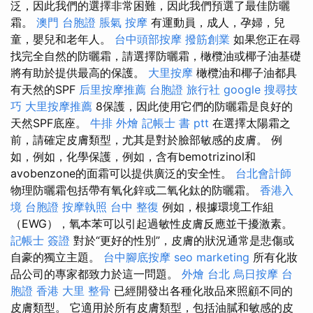
泛，因此我們的選擇非常困難，因此我們預選了最佳防曬
霜。
澳門 台胞證
脹氣 按摩
有運動員，成人，孕婦，兒
童，嬰兒和老年人。
台中頭部按摩
撥筋創業
如果您正在尋
找完全自然的防曬霜，請選擇防曬霜，橄欖油或椰子油基礎
將有助於提供最高的保護。
大里按摩
橄欖油和椰子油都具
有天然的SPF
后里按摩推薦
台胞證 旅行社
google 搜尋技
巧
大里按摩推薦
8保護，因此使用它們的防曬霜是良好的
天然SPF底座。
牛排 外燴
記帳士 書 ptt
在選擇太陽霜之
前，請確定皮膚類型，尤其是對於臉部敏感的皮膚。 例
如，例如，化學保護，例如，含有bemotrizinol和
avobenzone的面霜可以提供廣泛的安全性。
台北會計師
物理防曬霜包括帶有氧化鋅或二氧化鈦的防曬霜。
香港入
境 台胞證
按摩執照
台中 整復
例如，根據環境工作組
（EWG），氧本苯可以引起過敏性皮膚反應並干擾激素。
記帳士 簽證
對於“更好的性別”，皮膚的狀況通常是悲傷或
自豪的獨立主題。
台中腳底按摩
seo marketing
所有化妝
品公司的專家都致力於這一問題。
外燴 台北
烏日按摩
台
胞證 香港
大里 整骨
已經開發出各種化妝品來照顧不同的
皮膚類型。 它適用於所有皮膚類型，包括油膩和敏感的皮