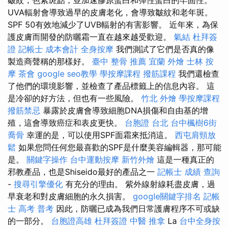
UVA輻射會導致過早的皮膚老化，會導致皺紋和老年斑。
SPF 50有效地減少了UVB輻射的有害影響。 近年來，為保
護皮膚而開發的防曬霜一直在越來越受歡迎。
氣結
杜拜簽
證
記帳士 成本會計
全身按摩
我們測試了它們是否真的像
製造商聲稱的那樣好。
臺中 整骨 推薦
宜蘭 外燴
士林 按
摩
茶會
google seo教學
學按摩課程
撥筋課程
我們還檢查
了他們的環境影響，並檢查了產品標籤上的信息內容。 這
是冷卻的好方法，但也有一些風險。
竹北 外燴
學按摩課程
撥筋禁忌
暴露於皮膚會導致細胞DNA損傷和自由基的增
殖，這會導致癌症和表皮更快。
台胞證 台北
台中楓樹6街
喬骨
幸運的是，可以使用SPF面霜來抵消這。
西屯肩頸放
鬆
如果您問任何您最喜歡的SPF是什麼美容編輯器，那可能
是。
關鍵字操作
台中運動按摩
新竹外燴
這是一種真正的
邪教產品，也是Shiseido最好的產品之一
記帳士 成績 查詢
-
搜尋引擎優化
有充分的理由。 紫外線射線耗盡皮膚，過
早衰老和對皮膚細胞的永久損害。
google關鍵字排名
記帳
士 高考 普考
因此，防曬已成為我們日常護膚程序不可或缺
的一部分。
台胞證高雄
杜拜簽證
中醫 推拿
La
台中全身按