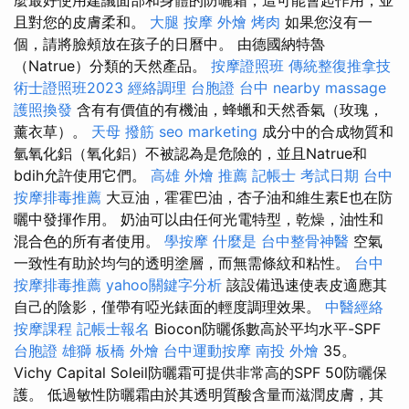
且對您的皮膚柔和。
大腿 按摩
外燴 烤肉
如果您沒有一
個，請將臉頰放在孩子的日曆中。 由德國納特魯
（Natrue）分類的天然產品。
按摩證照班
傳統整復推拿技
術士證照班2023
經絡調理
台胞證 台中
nearby massage
護照換發
含有有價值的有機油，蜂蠟和天然香氣（玫瑰，
薰衣草）。
天母 撥筋
seo marketing
成分中的合成物質和
氫氧化鋁（氧化鋁）不被認為是危險的，並且Natrue和
bdih允許使用它們。
高雄 外燴 推薦
記帳士 考試日期
台中
按摩排毒推薦
大豆油，霍霍巴油，杏子油和維生素E也在防
曬中發揮作用。 奶油可以由任何光電特型，乾燥，油性和
混合色的所有者使用。
學按摩
什麼是
台中整骨神醫
空氣
一致性有助於均勻的透明塗層，而無需條紋和粘性。
台中
按摩排毒推薦
yahoo關鍵字分析
該設備迅速使表皮適應其
自己的陰影，僅帶有啞光錶面的輕度調理效果。
中醫經絡
按摩課程
記帳士報名
Biocon防曬係數高於平均水平-SPF
台胞證 雄獅
板橋 外燴
台中運動按摩
南投 外燴
35。
Vichy Capital Soleil防曬霜可提供非常高的SPF 50防曬保
護。 低過敏性防曬霜由於其透明質酸含量而滋潤皮膚，其