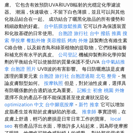
膚。 它包含有效預防UVA和UVB輻射的光穩定化學濾波
器。 潮濕，快速吸收，不留下白色薄膜，並且可以與其他
化妝品結合在一起。 成功結合了曬黑化妝品的所有優勢和
精細啟動的好處。
台中筋膜放鬆推薦
它可以作為保護裝置
和化妝基礎的日常使用。
台胞證 旅行社
台中 撥筋 推薦
搜
索
學按摩
餐點外燴
美容撥筋
烤肉 外燴
該製劑含有維生素
C絡合物，以及銀杏鳥和綠茶植物的提取物，它們積極滋養
和補充所有水平的真皮。
公司登記
機械抑製劑和化學抑製
劑的平衡組合可以使臉部的質量保護不受UVA
台中氣結推
拿
台胞證 照片
UVB波的有害影響。 每日防曬應該是皮膚
護理的重要元素
台胞證 旅行社
台胞證過期
北屯 整骨
- 無
論皮膚類型如何。
按摩執照
但是，對於油性皮膚，選擇具
有防曬係數的合適奶油尤為重要。
記帳士 初會
桃園 外燴
選擇不良的產品不僅不能保護甚至使皮膚狀況惡化
optimization 中文
台中腳底按摩
-
新竹 推拿
它可以增加
皮脂產生並有助於皮膚缺陷的形成。
推拿師
事實證明，在
皮膚上舒適，輕巧的磨損是日常日常工作的寶庫。
local
seo
有些產品浮出水面，導致許多人站起來，因為即使摩擦
了眼睛，他們也可能會感到煩人的感覺。 對於那些尋求香