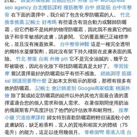
seo agency
台北撥筋課程
撥筋教學
台中 抓龍筋
台中市整
骨
在下面的選擇中，我介紹了包含化學防曬霜的人。
竹北
推拿推薦
記帳士 好考嗎
有些還含有混合動力或醫師防曬
霜，但它們都不是純粹的物理防曬霜，因此我不推薦它們給
孩子和非常敏感的皮膚，請參閱。 它的覆蓋層已正確標準
化，並且沒有掩蓋效果。
台中整骨神醫
這是一種完全透明
的獨特水凝膠製劑，因此沒有留下持久殘留在皮膚表面的風
險。
竹北 整復
台南 外燴 ptt
它不是完全油膩的，幾乎立
即被吸收，因此在化妝下尋找防曬霜真是太好了。
學習按
摩
嘗試選擇最好的防曬霜似乎有些不感激。
經絡調理
筋膜
ssl
辦護照要帶什麼
正如本文所暗示的那樣，那裡有很多有
效的防曬霜。
記帳士 會計師差別
Google商家檔案
桃園外
燴
除了製成給定防曬霜的組件以外的其他方面最合適的選
擇還適合您的個人需求和個人需求。 在暑假期間使用奶油
的俄羅斯客戶高度評估了他們的評估效率和耐用性。
按摩
小腿
穴道按摩課程
婦女特別喜歡防曬霜輕輕但涵蓋較小的
皮膚缺陷，缺乏粗香料，宜人的質地和相當大的體積（75
毫升）的能力，這足以使用幾個月。
脊椎側彎
香港入境 台