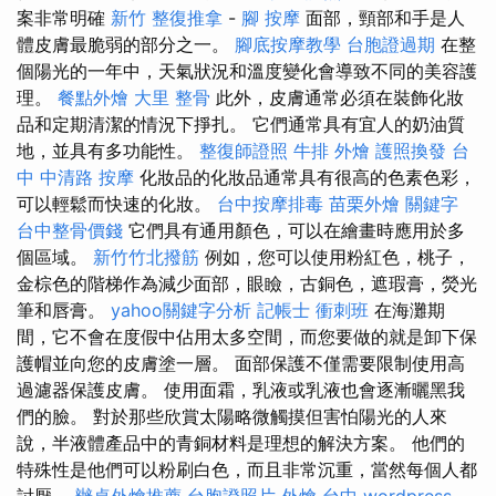
案非常明確
新竹 整復推拿
-
腳 按摩
面部，頸部和手是人
體皮膚最脆弱的部分之一。
腳底按摩教學
台胞證過期
在整
個陽光的一年中，天氣狀況和溫度變化會導致不同的美容護
理。
餐點外燴
大里 整骨
此外，皮膚通常必須在裝飾化妝
品和定期清潔的情況下掙扎。 它們通常具有宜人的奶油質
地，並具有多功能性。
整復師證照
牛排 外燴
護照換發
台
中 中清路 按摩
化妝品的化妝品通常具有很高的色素色彩，
可以輕鬆而快速的化妝。
台中按摩排毒
苗栗外燴
關鍵字
台中整骨價錢
它們具有通用顏色，可以在繪畫時應用於多
個區域。
新竹竹北撥筋
例如，您可以使用粉紅色，桃子，
金棕色的階梯作為減少面部，眼瞼，古銅色，遮瑕膏，熒光
筆和唇膏。
yahoo關鍵字分析
記帳士 衝刺班
在海灘期
間，它不會在度假中佔用太多空間，而您要做的就是卸下保
護帽並向您的皮膚塗一層。 面部保護不僅需要限制使用高
過濾器保護皮膚。 使用面霜，乳液或乳液也會逐漸曬黑我
們的臉。 對於那些欣賞太陽略微觸摸但害怕陽光的人來
說，半液體產品中的青銅材料是理想的解決方案。 他們的
特殊性是他們可以粉刷白色，而且非常沉重，當然每個人都
討厭。
辦桌外燴推薦
台胞證照片
外燴 台中
wordpress