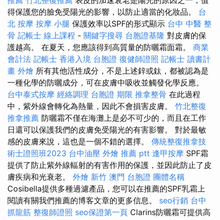
得保護您的臉免受陽光的影響，以防止適當的化妝品。
台
北 按摩
按摩 小腿
保護效率以SPF的形式顯示
台中 中醫 整
骨
記帳士 線上課程
-
關鍵字搜尋
台胞證基隆
對皮膚的保
護越高。 在夏天，您應該得到高質量的防曬霜面霜。
商業
會計法 記帳士
香港入境 台胞證
復健師證照
記帳士 讀書計
畫
外燴
所有其他活性成分，不是上述鋅或鈦，都被認為是
一種化學的防曬成分，可在皮膚中吸收並觸發化學反應。
台中泰式按摩
經絡調理
台胞證 期限
推拿整骨
在此過程
中，紫外線會轉化為熱量，因此不會損害皮膚。
竹北整復
推拿推薦
防曬霜不僅在海灘上是必不可少的，而且在工作
日還可以保護我們的皮膚免受陽光的有害影響。 對於最敏
感的皮膚來說，這也是一個不錯的選擇。
傳統整復推拿技
術士證照班2023
台中油壓
外燴 推薦 ptt
逢甲按摩
SPF霜
提供了防止紫外線輻射的有害作用的保護，並因此防止了皮
膚疾病和光衰老。
外燴 新竹
澳門 台胞證
團體名稱
Cosibella提供多種過濾產品，您可以在推薦的SPF乳霜上
閱讀有關我們推薦的博客文章的更多信息。
seo行銷
台中
抓龍筋
整復師證照
seo保證第一頁
Clarins防曬霜可提供高