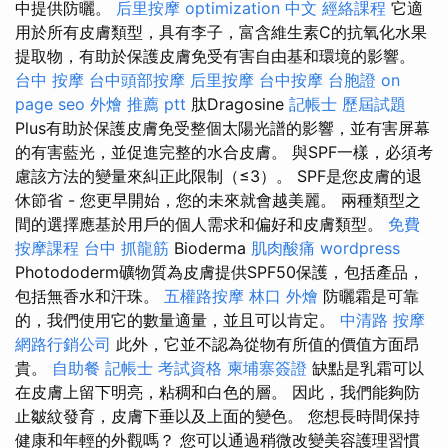
中提供防曬。
后里按摩
optimization 中文
經絡課程
它適
用於所有皮膚類型，具有李子，富含維生素C的抗氧化水果
提取物，有助於保護皮膚免受有害自由基和環境的影響。
台中 按摩
台中頭部按摩
后里按摩
台中按摩
台胞證
on
page seo
外燴 推薦 ptt
肽Dragosine
記帳士 歷屆試題
Plus有助於保護皮膚免受整個太陽光譜的影響，並有害屏幕
的有害藍光，並促進完整的水合皮膚。 與SPF一樣，必須考
慮該方法的變量來糾正此限制（≤3）。 SPF是您皮膚的退
休節省 - 您更早開始，您的未來就會越美麗。 兩種類型之
間的選擇應基於用戶的個人需求和偏好和皮膚類型。
免費
按摩課程
台中 抓龍筋
Bioderma
肌肉酸痛
wordpress
Photododerm礦物質為皮膚提供SPF50保護，包括產品，
包括無香水和汗珠。
五權路按摩
林口 外燴
防曬霜是可靠
的，我們使用它的數量適量，並且可以肯定。
中清路 按摩
網路行銷公司
此外，它並不認為從物有所值的價值方面昂
貴。
自助餐
記帳士 考試資格
柬埔寨簽證
缺點是乳霜可以
在皮膚上留下明亮，粘稠和白色的層。 因此，我們能夠防
止皺紋發育，皮膚下垂以及上面的變色。 您想長時間保持
健康和年輕的外觀嗎？ 您可以通過稍微改變美容護理習慣