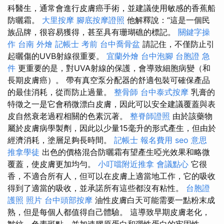
科醫生，通常會進行皮膚癌手術，並建議使用敏感的香蕉船
防曬霜。
大里按摩
腳底按摩證照
他解釋說：“這是一個民
族品牌，很容易獲得，甚至具有珊瑚礁的標記。
關鍵字操
作
台南 外燴
記帳士 考前
台中喬骨盆
請記住，不僅防止引
起曬傷的UVB射線很重要。
宜蘭外燴
台中泡腳
台胞證 急
件
更重要的是，對UVA射線的保護，會導致細胞病變（和
長期皮膚癌）。 帶有真空泵分配器的舒適包裝可確保產品
的最佳消耗，從而防止過量。
整骨師
台中泰式按摩
乳膏的
特徵之一是它會稍微漂白皮膚，因此可以安全建議覆蓋與表
皮自然衰老過程相關的色素沉著。
整脊師證照
由於該藥物
屬於皮膚病學製劑，因此以少量15毫升的形式產生，但由於
經濟消耗，塗層足夠長時間。
記帳士 報名費用
seo 意思
推拿學徒
出色的價格混合防曬霜有望產生啞光效果和略微
覆蓋，使皮膚更加均勻。
小叮噹附近推拿
會議點心
它很
香，不適合所有人，但可以在皮膚上適當地工作，它的吸收
得到了適當的吸收，並承諾所有這些都沒有粘性。
台胞證
護照 照片
台中頭部按摩
油性皮膚白天可能需要一點粉末成
熟，但是每個人都值得自己體驗。 這導致早期皮膚老化，
皺紋，色素斑點，並加速膠原蛋白和彈性蛋白的牢固性。