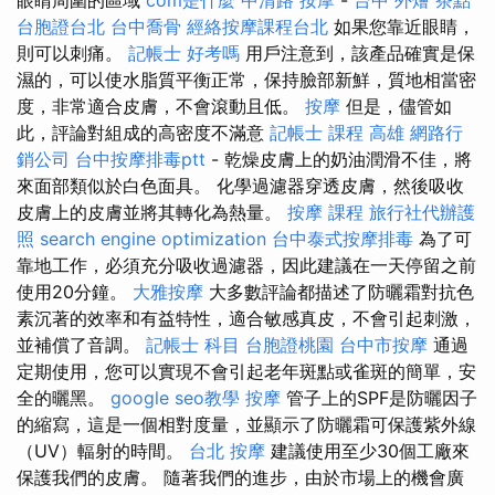
台胞證台北
台中喬骨
經絡按摩課程台北
如果您靠近眼睛，
則可以刺痛。
記帳士 好考嗎
用戶注意到，該產品確實是保
濕的，可以使水脂質平衡正常，保持臉部新鮮，質地相當密
度，非常適合皮膚，不會滾動且低。
按摩
但是，儘管如
此，評論對組成的高密度不滿意
記帳士 課程 高雄
網路行
銷公司
台中按摩排毒ptt
- 乾燥皮膚上的奶油潤滑不佳，將
來面部類似於白色面具。 化學過濾器穿透皮膚，然後吸收
皮膚上的皮膚並將其轉化為熱量。
按摩 課程
旅行社代辦護
照
search engine optimization
台中泰式按摩排毒
為了可
靠地工作，必須充分吸收過濾器，因此建議在一天停留之前
使用20分鐘。
大雅按摩
大多數評論都描述了防曬霜對抗色
素沉著的效率和有益特性，適合敏感真皮，不會引起刺激，
並補償了音調。
記帳士 科目
台胞證桃園
台中市按摩
通過
定期使用，您可以實現不會引起老年斑點或雀斑的簡單，安
全的曬黑。
google seo教學
按摩
管子上的SPF是防曬因子
的縮寫，這是一個相對度量，並顯示了防曬霜可保護紫外線
（UV）輻射的時間。
台北 按摩
建議使用至少30個工廠來
保護我們的皮膚。 隨著我們的進步，由於市場上的機會廣