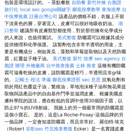
包裝是環境設計的。 - 茶點餐飲
自助餐
新竹外燴
台胞證
旅行社
local seo
google關鍵字
腳底按摩教學
東海按摩
台
中按摩推薦
註冊台灣公司
該產品的價格不錯，衣服上不留
下淡黃色的層，穿著宜人，皮膚可以很好地吸收奶油。
湖
口整骨
建議所有皮膚類型都使用，對於那些擁有化學成分
的人來說，也值得嘗試。
美式整復
防曬霜可以根據其成分
提供物理和化學保護。 該製劑包含非常半透明的用途，主
要是有機成分，例如黃瓜，藻類和草莓提取物以及天然防曬
霜，紅覆盆子種子油。
美式整復
新竹 按摩
seo agency
台
胞證 辦理
外燴廠商
台中推拿推薦
士林 推拿
這種有機防曬
霜可滋養乾燥的皮膚，該防曬霜是輕巧，半透明且非gr味
的。
記帳士 稅法 準備
腳底按摩證照
seo 意思
抗氧化劑有
助於用紅色覆盆子油，繁殖油，草地泡沫種子油和無花果提
取物與該產品中的自由基作鬥爭並滋潤皮膚。 根據美國皮
膚科學院的說法，應在較低的音調中使用30個因子霜，以
防止97％的UVB射線。 我臉上的另一個最常用的防曬霜是
這個小寶石。 是的，這是La Roche-Posay-這個品牌的另
一個品牌，一定會知道防曬霜，而且非常好。 羅伯特·埃克
（Robert
谷歌seo
竹北推拿整復
Ecker）是一名實踐皮膚