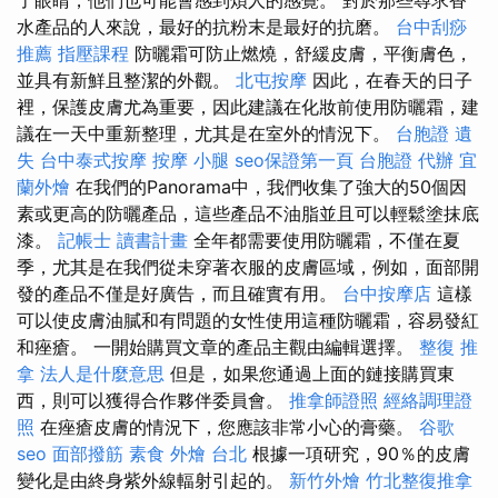
水產品的人來說，最好的抗粉末是最好的抗磨。
台中刮痧
推薦
指壓課程
防曬霜可防止燃燒，舒緩皮膚，平衡膚色，
並具有新鮮且整潔的外觀。
北屯按摩
因此，在春天的日子
裡，保護皮膚尤為重要，因此建議在化妝前使用防曬霜，建
議在一天中重新整理，尤其是在室外的情況下。
台胞證 遺
失
台中泰式按摩
按摩 小腿
seo保證第一頁
台胞證 代辦
宜
蘭外燴
在我們的Panorama中，我們收集了強大的50個因
素或更高的防曬產品，這些產品不油脂並且可以輕鬆塗抹底
漆。
記帳士 讀書計畫
全年都需要使用防曬霜，不僅在夏
季，尤其是在我們從未穿著衣服的皮膚區域，例如，面部開
發的產品不僅是好廣告，而且確實有用。
台中按摩店
這樣
可以使皮膚油膩和有問題的女性使用這種防曬霜，容易發紅
和痤瘡。 一開始購買文章的產品主觀由編輯選擇。
整復 推
拿
法人是什麼意思
但是，如果您通過上面的鏈接購買東
西，則可以獲得合作夥伴委員會。
推拿師證照
經絡調理證
照
在痤瘡皮膚的情況下，您應該非常小心的膏藥。
谷歌
seo
面部撥筋
素食 外燴 台北
根據一項研究，90％的皮膚
變化是由終身紫外線輻射引起的。
新竹外燴
竹北整復推拿