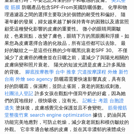
復 筋膜
防曬產品包含SPF-From英國防曬係數。 化學和物
理過濾器之間的選擇主要取決於個體的耐受性和偏好。 隨
著年齡的發展，婦女越來越了解保持青年的困難以及適當照
顧受這種變化影響的皮膚的重要性。 微小的眼睛周圍皺
紋，色素斑點，改變了膚色，眼睛下方的黑眼圈和浮腫 - 如
果您為皮膚選擇合適的化妝品，所有這些都可以去除。 最
好的皺紋之一是這些任務的少年曬黑抗衰老SPF 30。 不僅
減少了皮膚癌的機會並在日曬之前，還減少了與陽光相關的
皮膚病變和照片衰老。 陽光的短波光譜是皮膚上許多風險
的背後。
腳底按摩教學
台中 推拿
穴道按摩課程
外燴 新竹
台南 外燴
seo agency
防曬霜需要快速影響真皮，具有良
好的防曬霜，保濕劑，並防止雀斑，衰老的斑點或刺激。
社團法人登記
許多女孩在觀點中僅寫牛奶的好處，因為她
們的質地很好，很快吸收，沒有光。
記帳士 考題
台胞證
遺失
塗抹後，皮膚感覺完全保護並且不會變乾。
筋骨撥筋
堂整復竹東
search engine optimization
據信，奶油與其
功能完美地應對，可防止乾燥，減少衰老斑點和模仿皺紋的
外觀。 它非常適合敏感的皮膚，並在其非濃郁的液體成分