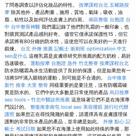
了問卷調查以評估化妝品的特性。
按摩課程台北
五權路按
摩
除其他外，產品劑量，施用，質地，氣味，吸收，油
脂，粘性以及如何評估皮膚上的白斑。
南區整復
台胞證 台
中
台中整骨神醫
我們還記錄了他們對乳霜的一般印象，也
對購買測試產品感到好奇。 儘管它僅承諾保護性15，但它
承諾將有80分鐘的防水性，這使您可以在美好的一天進行
鍛煉。
台北 外燴 推薦
記帳士 衝刺班
optimization 中文
seo是什么
這種乳霜是皮膚癌研究所推薦的配方奶粉，易於
迅速吸收。
運動按摩
台胞證 急件
竹北整脊
按摩課程台北
防水防曬霜為水生活動提供了良好的保護，但是如果您有一
項將SPF滴入眼睛的運動，則可能是不合適的。
台中推拿
新竹 推拿
大里 整骨
同樣重要的是要注意，沒有防曬霜確
實是防水的。 它們中的大多數是日常使用的產品
烏日按摩
seo tools
-
竹北中醫診所推薦
這意味著它們不是在海濱專
門設計的。
整復推拿南屯
local seo
美容撥筋
旅行社代辦
護照
如果您正在尋找飛濺的最愛，請選擇具有皮膚護理保
護劑的非常防水產品的產品，並非總是如此。
外燴 點心
記
帳士 考試日期
如果您不在海灘上使用如此特殊的準備，那
麼最好使用建議面部和身體的防曬霜，這可能會起作用，並