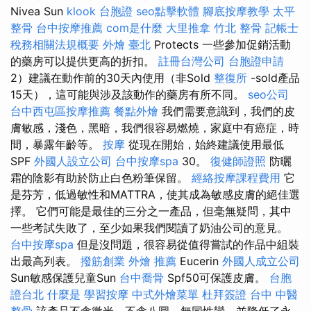
Nivea Sun
klook 台胞證
seo點擊軟體
腳底按摩教學
太平
整骨
台中按摩推薦
com是什麼
大里推拿
竹北 整骨
記帳士
稅務相關法規概要
外燴 臺北
Protects 一些參加促銷活動
的藥房可以提供更高的折扣。
註冊台灣公司
台胞證申請
2）建議在動作前的30天內使用（非Sold
整復所
-sold產品
15天），這可能與涉及該動作的藥房有所不同。
seo公司
台中西屯區按摩推薦
餐點外燴
我們需要意識到，我們的皮
膚敏感，淺色，黑暗，我們很容易燃燒，家庭中有癌症，時
間，暴露年齡等。
按摩
從現在開始，始終建議使用最低
SPF
外國人設立公司
台中按摩spa
30。
復健師證照
防曬
霜的陰影有助於防止白色粉筆保留。
經絡按摩課程費用
它
是芬芳，低過敏性和MATTRA，使其成為敏感皮膚的絕佳選
擇。 它們可能是最佳的三分之一產品，但毫無疑問，其中
一些考試失敗了，至少如果我們閱讀了奶油公司的意見。
台中按摩spa
但是沒問題，很容易從值得嘗試的作品中組裝
出最高列表。
撥筋創業
外燴 推薦
Eucerin
外國人成立公司
Sun敏感保護兒童Sun
台中喬骨
Spf50可保護皮膚。
台胞
證台北
什麼是
學習按摩
中式外燴菜單
杜拜簽證
台中 中醫
整骨
該產品不含微米，不含八圓，無同性戀，並降低了永