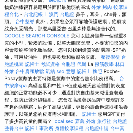
物奶油棒很容易應用於面部最脆弱的區域
外燴 烤肉
按摩課
程台北
-
台北記帳士
澳門 台胞證
鼻子，耳朵，che骨，額
頭。
台中整脊
此外，如果您必須可靠地保護疤痕，疤痕或
紋身免受陽光，那麼烏里亞吉·巴里森棒是無法替代的。
GOOGLE SEARCH CONSOLE
您可以隨身攜帶一個僅重8
克的小型，緊湊的設備，以整天觸摸塗層，不要害怕您的內
容會粉刷整個化妝品袋。 您可以找到優質的防曬霜-SPF奶
油，可用於油性，但也要乾燥和敏感的皮膚。
整復學徒
台
胞證桃園
記帳士 考試資格
台胞證 代辦
La
撥筋教學
林口
外燴
台中肩頸放鬆
氣結
seo 意思
記帳士 執照
Roche-
Posay製劑的主要特徵是製劑中的癒合熱水比例很高。
台
中按摩spa
高硒含量和中性pH值使這種天然流體對於表皮
細胞的正常功能必不可少，通過對抗自由基來減慢衰老過
程，並防止紫外線輻射。 您會在高級藥房品牌中發現許多
有趣的防曬霜，結合了高級防曬，更長的壽命過濾器和滋養
護理，以滿足您的皮膚需求和問題。
記帳士
您用SPF支付
了多少高質量的面霜？
local seo
嘉義 外燴
旅行社 台胞證
整骨台中
記帳士事務所
身體按摩課程
台胞證申請
台中喬