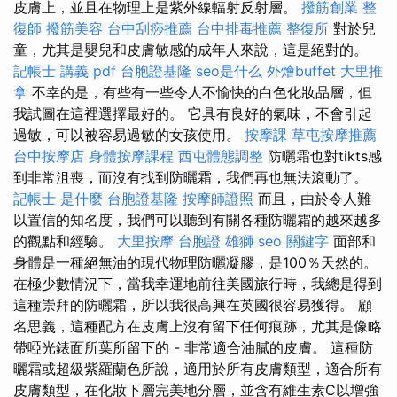
皮膚上，並且在物理上是紫外線輻射反射層。
撥筋創業
整
復師
撥筋美容
台中刮痧推薦
台中排毒推薦
整復所
對於兒
童，尤其是嬰兒和皮膚敏感的成年人來說，這是絕對的。
記帳士 講義 pdf
台胞證基隆
seo是什么
外燴buffet
大里推
拿
不幸的是，有些有一些令人不愉快的白色化妝品層，但
我試圖在這裡選擇最好的。 它具有良好的氣味，不會引起
過敏，可以被容易過敏的女孩使用。
按摩課
草屯按摩推薦
台中按摩店
身體按摩課程
西屯體態調整
防曬霜也對tikts感
到非常沮喪，而沒有找到防曬霜，我們再也無法滾動了。
記帳士 是什麼
台胞證基隆
按摩師證照
而且，由於令人難
以置信的知名度，我們可以聽到有關各種防曬霜的越來越多
的觀點和經驗。
大里按摩
台胞證 雄獅
seo 關鍵字
面部和
身體是一種絕無油的現代物理防曬凝膠，是100％天然的。
在極少數情況下，當我幸運地前往美國旅行時，我總是得到
這種崇拜的防曬霜，所以我很高興在英國很容易獲得。 顧
名思義，這種配方在皮膚上沒有留下任何痕跡，尤其是像略
帶啞光錶面所葉所留下的 - 非常適合油膩的皮膚。 這種防
曬霜或超級紫羅蘭色所說，適用於所有皮膚類型，適合所有
皮膚類型，在化妝下層完美地分層，並含有維生素C以增強