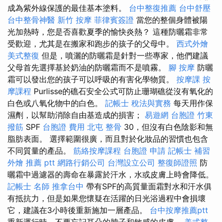
成為紫外線保護的最佳基本塗料。
台中整復推薦
台中舒壓
台中整骨神醫
新竹 按摩
菲律賓簽證
當您的整個身體被陽
光加熱時，您是否喜歡夏季的愉快炎熱？ 這種防曬霜非常
受歡迎，尤其是在搬家和跑步的孩子的父母中。
西式外燴
美式整復
但是，噴灑的防曬霜是針對一些專家，他們建議
父母首先選擇基於奶油的防曬霜而不是噴霧。
腳 按摩
防曬
霜可以發出您的孩子可以呼吸的有害化學物質。
按摩課
按
摩課程
Purlisse的礁石安全公式可防止珊瑚礁從沒有氧化的
白色或八氧化物中的白色。
記帳士 稅法與實務
每天用作保
濕劑，以幫助消除自由基造成的損害；
易遊網 台胞證
竹東
撥筋
SPF
台胞證 費用
北屯 整骨
30，但沒有白色陰影和無
脂肪表面。 選擇範圍很廣，而且對於化妝品的習慣也包含
不同質量的產品。
筋絡按摩課程
台胞證 申請
記帳士 補習
外燴 推薦 ptt
網路行銷公司
台灣設立公司
整復師證照
防
曬霜中過濾器的壽命在暴露於汗水，水或皮膚上時會降低。
記帳士 名師
推拿台中
帶有SPF的高質量面霜對水和汗水俱
有抵抗力，但是如果您懷疑在活躍的日光浴過程中會損壞
它，建議在3小時後重新施加一層產品。
台中按摩推薦ptt
重新運行時，不要忘記耳朵的脖子和敏感的皮膚。
美式整