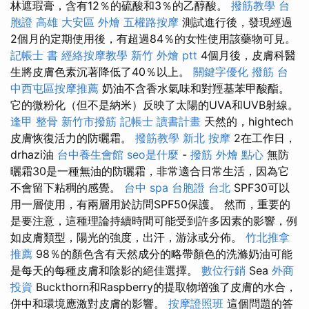
林遮瑕膏，含有12％的硫酸和3％的乙醇酸。
撥筋教學
台
胞證 高雄
大安區 外燴
五權路按摩
測試進行後，發現經過
2個月的定期使用後，有超過84％的女性使用該藥物可見。
記帳士 書
經絡按摩教學
新竹 外燴 ptt
4個月後，皮膚科醫
生將皮膚色素沉著降低了40％以上。
關鍵字優化
撥筋
台
中西屯區按摩推薦
奶油不含香水氣味和對羥基苯甲酸酯。
它的微粉化（但不是納米）反映了太陽的UVA和UVB射線。
逢甲 整骨
新竹市撥筋
記帳士 讀書計畫
天然的，hightech
皮膚恢復活力的防曬霜。
撥筋教學
新北 按摩
2在工作日，
drhazi油
台中養生會館
seo是什麼
-
撥筋
外燴 點心
無防
曬霜30是一種無油的防曬霜，非常適合日常生活，因為它
不會留下粘稠的感覺。
台中 spa
台胞證 台北
SPF30可以
用一層使用，有兩層用於訪問SPF50保護。 然而，重要的
是要注意，這種理論持續時間可能受到許多因素的影響，例
如皮膚類型，陽光的強度，出汗，游泳或分佈。
竹北推拿
推薦
98％的顏色含有天然成分的略帶顏色的洗滌奶油可能
是每天的每種皮膚和陰影的絕佳選擇。
數位行銷
Sea
外商
投資
Buckthorn和Raspberry的提取物增強了皮膚的水合，
併中和環境應激對皮膚的影響。
按摩證照班
這個問題的答