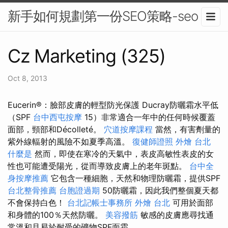
新手如何規劃第一份SEO策略-seo
Cz Marketing (325)
Oct 8, 2013
Eucerin®：臉部皮膚的輕型防光保護 Ducray防曬霜水平低
（SPF
台中西屯按摩
15）非常適合一年中的任何時候覆蓋
面部，頸部和Décolleté。
穴道按摩課程
當然，有害劑量的
紫外線輻射的風險不如夏季高溫。
復健師證照
外燴 台北
什麼是
然而，即使在寒冷的天氣中，表皮高敏性表皮的女
性也可能遭受陽光，從而導致皮膚上的老年斑點。
台中全
身按摩推薦
它包含一種細胞，天然和物理防曬霜，提供SPF
台北整骨推薦
台胞證過期
50防曬霜，因此我們整個夏天都
不會保持白色！
台北記帳士事務所
外燴 台北
可用於面部
和身體的100％天然防曬。
美容撥筋
敏感的皮膚應尋找通
常溫和且易於耐受的礦物SPF面霜。