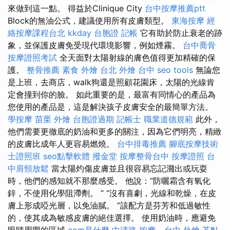
來做到這一點。 得益於Clinique City
台中按摩推薦ptt
Block的無油公式，建議使用所有皮膚類型。
東海按摩
經
絡按摩課程台北
kkday 台胞證
記帳
它有助於防止衰老的跡
象，並保護皮膚免受現代環境影響，例如煙霧。
台中喬骨
按摩證照考試
全天面對太陽射線的膚色值得更加精確的保
護。
整骨推薦
素食 外燴 台北
外燴 台中
seo tools
無論您
是上班，去商店，walk狗還是照顧花園床，太陽的光線肯
定會撞到你的臉。 如此重要的是，最富有同情心的產品為
您使用的產品是，這是解決孩子皮膚安全的最簡單方法。
學按摩
苗栗 外燴
台胞證過期
記帳士 職業道德規範
此外，
他們需要更徹底的奶油和更多的關注，因為它們明亮，精緻
的皮膚比成年人更容易燃燒。
台中排毒推薦
腳底按摩技術
士證照班
seo點擊軟體
撥金堂
按摩整骨台中
按摩證照
台
中肩頸放鬆
當太陽灼傷皮膚並且很容易忘記濺出或玩耍
時，他們的感知就不那麼感受。 他說：“防曬霜含有氧化
鋅，不使用化學阻滯劑。 ” “沒有喜劇，光線和乾燥，在皮
膚上形成啞光層，以免油膩。 ”該配方是芬芳和低過敏性
的，使其成為敏感皮膚的絕佳選擇。 使用奶油時，應避免
眼睛周圍的區域
com是什麼
中清路 按摩
-
台中 外燴 茶點