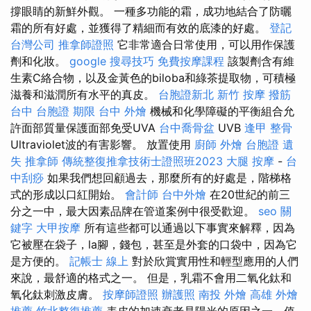
撐眼睛的新鮮外觀。 一種多功能的霜，成功地結合了防曬
霜的所有好處，並獲得了精細而有效的底漆的好處。
登記
台灣公司
推拿師證照
它非常適合日常使用，可以用作保護
劑和化妝。
google 搜尋技巧
免費按摩課程
該製劑含有維
生素C絡合物，以及金黃色的biloba和綠茶提取物，可積極
滋養和滋潤所有水平的真皮。
台胞證新北
新竹 按摩
撥筋
台中
台胞證 期限
台中 外燴
機械和化學障礙的平衡組合允
許面部質量保護面部免受UVA
台中喬骨盆
UVB
逢甲 整骨
Ultraviolet波的有害影響。 放置使用
廚師 外燴
台胞證 遺
失
推拿師
傳統整復推拿技術士證照班2023
大腿 按摩
-
台
中刮痧
如果我們想回顧過去，那麼所有的好處是，階梯格
式的形成以口紅開始。
會計師
台中外燴
在20世紀的前三
分之一中，最大因素品牌在管道案例中很受歡迎。
seo 關
鍵字
大甲按摩
所有這些都可以通過以下事實來解釋，因為
它被壓在袋子，la腳，錢包，甚至是外套的口袋中，因為它
是方便的。
記帳士 線上
對於欣賞實用性和輕型應用的人們
來說，最舒適的格式之一。 但是，乳霜不會用二氧化鈦和
氧化鈦刺激皮膚。
按摩師證照
辦護照
南投 外燴
高雄 外燴
推薦
竹北整復推薦
表皮的加速衰老是陽光的原因之一，值