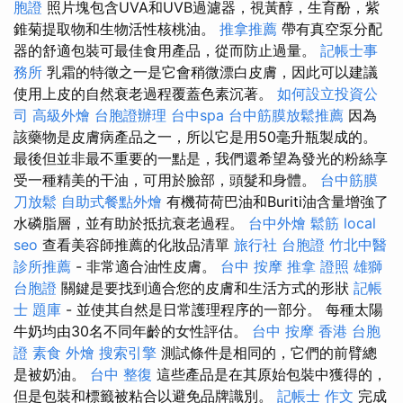
胞證
照片塊包含UVA和UVB過濾器，視黃醇，生育酚，紫
錐菊提取物和生物活性核桃油。
推拿推薦
帶有真空泵分配
器的舒適包裝可最佳食用產品，從而防止過量。
記帳士事
務所
乳霜的特徵之一是它會稍微漂白皮膚，因此可以建議
使用上皮的自然衰老過程覆蓋色素沉著。
如何設立投資公
司
高級外燴
台胞證辦理
台中spa
台中筋膜放鬆推薦
因為
該藥物是皮膚病產品之一，所以它是用50毫升瓶製成的。
最後但並非最不重要的一點是，我們還希望為發光的粉絲享
受一種精美的干油，可用於臉部，頭髮和身體。
台中筋膜
刀放鬆
自助式餐點外燴
有機荷荷巴油和Buriti油含量增強了
水磷脂層，並有助於抵抗衰老過程。
台中外燴
鬆筋
local
seo
查看美容師推薦的化妝品清單
旅行社 台胞證
竹北中醫
診所推薦
- 非常適合油性皮膚。
台中 按摩
推拿 證照
雄獅
台胞證
關鍵是要找到適合您的皮膚和生活方式的形狀
記帳
士 題庫
- 並使其自然是日常護理程序的一部分。 每種太陽
牛奶均由30​​​​名不同年齡的女性評估。
台中 按摩
香港 台胞
證
素食 外燴
搜索引擎
測試條件是相同的，它們的前臂總
是被奶油。
台中 整復
這些產品是在其原始包裝中獲得的，
但是包裝和標籤被粘合以避免品牌識別。
記帳士 作文
完成