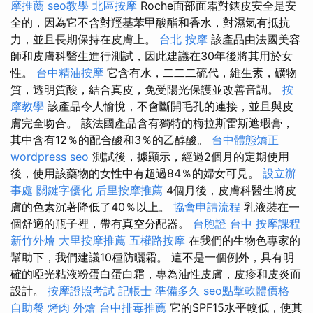
摩推薦
seo教學
北區按摩
Roche面部面霜對錶皮安全是安
全的，因為它不含對羥基苯甲酸酯和香水，對濕氣有抵抗
力，並且長期保持在皮膚上。
台北 按摩
該產品由法國美容
師和皮膚科醫生進行測試，因此建議在30年後將其用於女
性。
台中精油按摩
它含有水，二二二硫代，維生素，礦物
質，透明質酸，結合真皮，免受陽光保護並改善音調。
按
摩教學
該產品令人愉悅，不會斷開毛孔的連接，並且與皮
膚完全吻合。 該法國產品含有獨特的梅拉斯雷斯遮瑕膏，
其中含有12％的配合酸和3％的乙醇酸。
台中體態矯正
wordpress seo
測試後，據顯示，經過2個月的定期使用
後，使用該藥物的女性中有超過84％的婦女可見。
設立辦
事處
關鍵字優化
后里按摩推薦
4個月後，皮膚科醫生將皮
膚的色素沉著降低了40％以上。
協會申請流程
乳液裝在一
個舒適的瓶子裡，帶有真空分配器。
台胞證 台中
按摩課程
新竹外燴
大里按摩推薦
五權路按摩
在我們的生物色專家的
幫助下，我們建議10種防曬霜。 這不是一個例外，具有明
確的啞光粘液粉蛋白蛋白霜，專為油性皮膚，皮疹和皮炎而
設計。
按摩證照考試
記帳士 準備多久
seo點擊軟體價格
自助餐
烤肉 外燴
台中排毒推薦
它的SPF15水平較低，使其