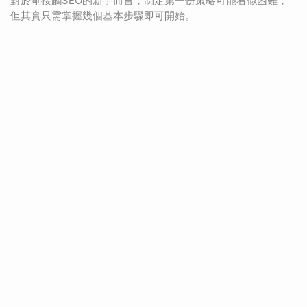
對於剛接觸SEO的新手而言，制定第一份策略可能看似困難，
但其實只需掌握幾個基本步驟即可開始。