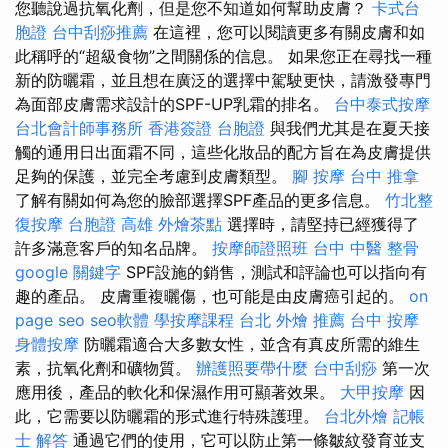
您聽說過抗氧化劑，但是您不知道如何幫助皮膚？
卡式台
胞證
台中刮痧推薦
在這裡，您可以閱讀更多有關皮膚和如
此稱呼的“超級食物”之間關係的信息。 如果您正在尋找一種
新的防曬霜，並且想在廣泛的選擇中駕駛更快，請激發專門
為面部皮膚需求設計的SPF-UP乳霜的排名。
台中泰式按摩
台北會計師事務所
香港簽證 台胞證
與我們尤其是在夏天接
觸的通用日出面霜不同，這些化妝品的配方旨在為皮膚提供
足夠的保護，並完全考慮到皮膚類型。
腳 按摩
台中 推拿
了解有關如何為您的臉部選擇SPF產品的更多信息。
竹北整
復按摩
台胞證 高雄
外燴茶點
選擇時，請堅持已經獲得了
許多滿意客戶的知名品牌。
按摩師證照班
台中 中醫 整骨
google 關鍵字
SPF設施的銷售，測試和評論也可以指向有
趣的產品。 皮膚重複曬傷，也可能是由皮膚癌引起的。
on
page seo
seo軟體
學按摩課程
台北 外燴 推薦
台中 按摩
身體按摩
防曬霜適合大多數女性，並含有真皮所需的維生
素，抗氧化劑和礦物質。
辦護照要帶什麼
台中刮痧
第一次
應用後，產品的軟化和保濕作用可顯著效果。
大甲按摩
因
此，它需要以防曬霜的形式進行特殊護理。
台北外燴
記帳
士 解答
通過它們的使用，它可以防止第一條皺紋發育並支