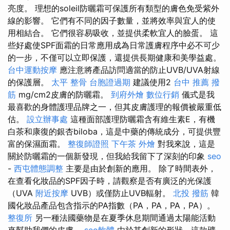
亮度。 理想的soleil防曬霜可保護所有類型的膚色免受紫外
線的影響。 它們有不同的因子數量，並將效率與宜人的使
用相結合。 它們很容易吸收，並提供柔軟宜人的臉蛋。 這
些好處使SPF面霜的日常應用成為日常護膚程序中必不可少
的一步，不僅可以立即保護，還提供長期健康和美學益處。
台中運動按摩
應注意將產品訪問適當的防止UVB/UVA射線
的保護層。
太平 整骨
台胞證過期
建議使用2
台中 推薦 撥
筋
mg/cm2皮膚的防曬霜。
到府外燴
數位行銷
儀式是我
最喜歡的身體護理品牌之一，但其皮膚護理的報價被嚴重低
估。
設立辦事處
這種面部護理防曬霜含有維生素E，有機
白茶和康復的銀杏biloba，這是中藥的傳統成分，可提供豐
富的保濕面霜。
整復師證照
下午茶 外燴
對我來說，這是
關於防曬霜的一個新發現，但我給我留下了深刻的印象
seo
-
西屯體態調整
主要是由於創新的應用。 除了時間表外，
在查看化妝品的SPF因子時，請觀察是否有廣泛的光保護
（UVA
附近按摩
UVB）或僅防止UVB輻射。
北投 撥筋
韓
國化妝品產品包含指示的PA指數（PA，PA，PA，PA）。
整復所
另一種法國藥物是在夏季休息期間通過太陽能活動
來幫助我們的皮膚。
seo軟體
由於其創新的形狀，這款礦