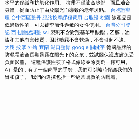
水平的保護和抗氧化作用。 噴霧不僅適合臉部，而且適合
身體，從而防止了由於陽光而導致的老年斑點。
台胞證辦
理
台中西區整骨
經絡按摩課程費用
台胞證 桃園
該產品是
低過敏性的，可以被季節性過敏的女性使用。
台灣公司登
記
西屯體態調整
ssl
製劑不含對羥基苯甲酸酯，乙醇，油
漆和其他有害物質，因此噴霧不會乾燥，不會引起不適。
大腿 按摩
外燴 宜蘭
湖口整骨
google 關鍵字
德國品牌的
防曬霜適合長期暴露在陽光下的女孩，並試圖保護皮膚免受
負面影響。 這種保護性筷子格式像線圈除臭劑一樣可用。
A）是的，有了一個簡單的手勢，我們可以隨時保護我們的
胃和孩子。 我們的選擇包括一些經常購買的防曬霜。