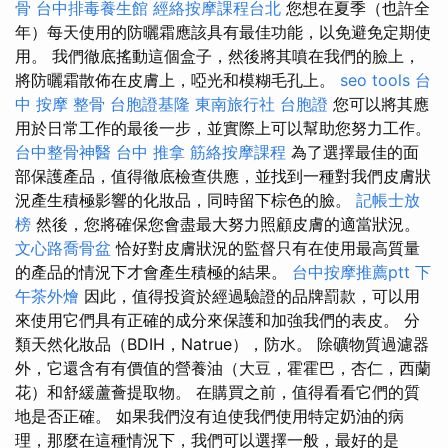
骨
台中排毒養生館
經絡按摩課程台北
您想在夏季（也許全
年）每天使用的防曬霜應該具有最佳功能，以免避免定期使
用。 我們徹底搖動這個盒子，然後將其噴在我們的臉上，
將防曬霜散佈在皮膚上，啞光和模糊毛孔上。
seo tools
台
中 按摩 整骨
台胞證基隆
東南旅行社 台胞證
您可以將其應
用於日常工作的最後一步，並實際上可以幫助您努力工作。
台中整骨神醫
台中 推拿
筋絡按摩課程
為了選擇最佳的面
部保護產品，值得徹底檢查供應，並找到一種對我們皮膚狀
況產生積極影響的化妝品，同時留下棕色的臉。
記帳士放
榜
然後，您將確保您會盡最大努力照顧皮膚的適當狀況。
文心路喬骨盆
恰好對皮膚狀況的監督只有在使用最高質量
的產品的情況下才會產生積極的結果。
台中按摩推薦ptt
下
午茶外燴
因此，值得投資於經過驗證的品牌罰款，可以用
來使用它們具有正確的成分來保護和加強我們的表皮。 分
類天然化妝品（BDIH，Natrue），防水。 除礦物質過濾器
外，它還含有有價值的營養油（大豆，霍霍巴，杏仁，西蘭
花）和舒緩蘆薈提取物。 在購買之前，值得看看它們的質
地是否正確。 如果我們沒有迫使我們使用特定奶油的病
理，那麼在這種情況下，我們可以選擇一般，最好的是